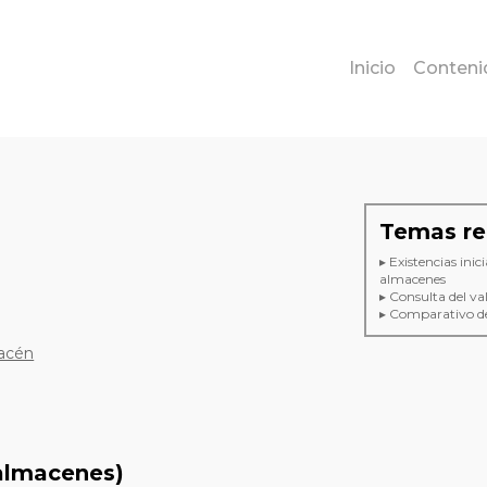
Inicio
Conteni
Temas re
▸ Existencias inic
almacenes
▸ Consulta del va
▸ Comparativo d
macén
 almacenes)