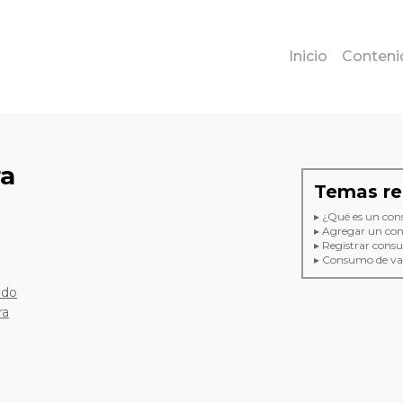
Inicio
Conteni
ra
Temas re
▸ ¿Qué es un co
▸ Agregar un co
▸ Registrar cons
▸ Consumo de va
ado
ra