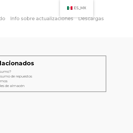
ES_MX
do
Info sobre actualizaciones
Descargas
lacionados
nsumo?
nsumo de repuestos
umos
les de almacén